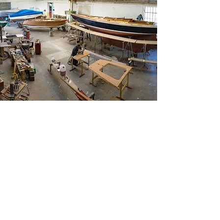
CHANTIER NAVAL DE CORSIER-
PORT
2019 - 2021
Thierry Plojoux
Serge Patry
Tout en poursuivant son activité, le
chantier naval démarre d'importants
travaux fin 2019.